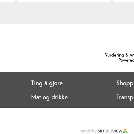
Vurdering & A
Powered
Ting å gjøre
Shopp
Mat og drikke
Transp