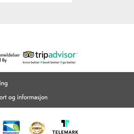
nmeldelser
 By
ing
ort og informasjon