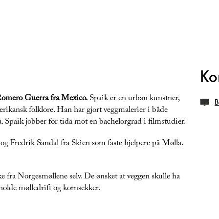
Ko
Romero Guerra fra Mexico.
Spaik er en urban kunstner,
B
erikansk folklore. Han har gjort veggmalerier i både
Spaik jobber for tida mot en bachelorgrad i filmstudier.
 Fredrik Sandal fra Skien som faste hjelpere på Mølla.
e fra Norgesmøllene selv. De ønsket at veggen skulle ha
holde mølledrift og kornsekker.