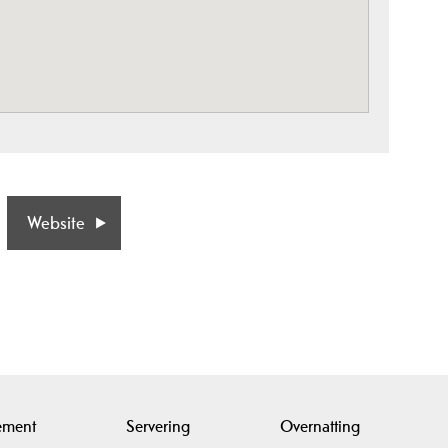
Website
ement
Servering
Overnatting