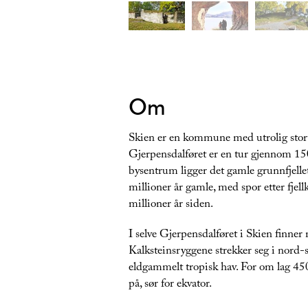
Om
Skien er en kommune med utrolig stort
Gjerpensdalføret er en tur gjennom 1500
bysentrum ligger det gamle grunnfjellet.
millioner år gamle, med spor etter fje
millioner år siden.
I selve Gjerpensdalføret i Skien finne
Kalksteinsryggene strekker seg i nord-
eldgammelt tropisk hav. For om lag 450
på, sør for ekvator.