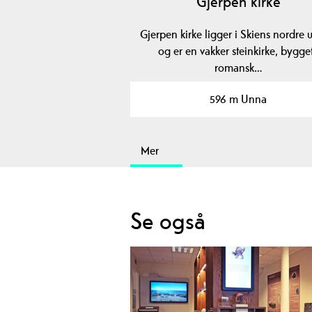
Gjerpen kirke
Gjerpen kirke ligger i Skiens nordre u
og er en vakker steinkirke, bygget
romansk…
596 m Unna
Mer
Se også