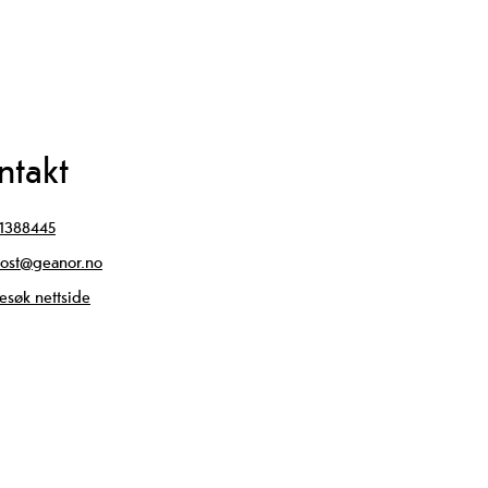
ntakt
1388445
ost@geanor.no
esøk nettside