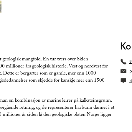
Ko
 geologisk mangfold. En tur tvers over Skien-
9
 millioner års geologisk historie. Vest og nordvest for
p
​​​​​ Dette er bergarter som er gamle, mer enn 1000
llkjededannelser som skjedde for kanskje mer enn 1500
B
r man en kombinasjon av marine leirer på kalksteinsgrunn.
sørgående retning, og de representerer havbunn dannet i et
 millioner år siden lå den geologiske platen Norge ligger