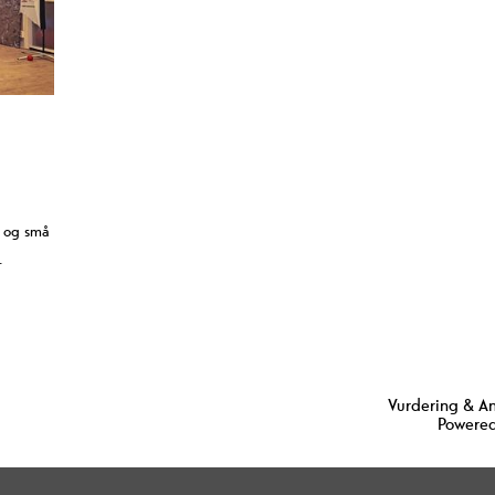
e og små
.
Vurdering & A
Powered