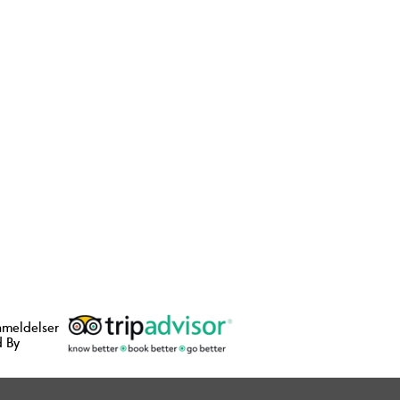
nmeldelser
 By