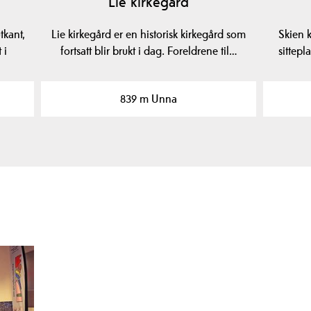
Lie kirkegård
tkant,
Lie kirkegård er en historisk kirkegård som
Skien k
 i
fortsatt blir brukt i dag. Foreldrene til…
sittepl
839 m Unna