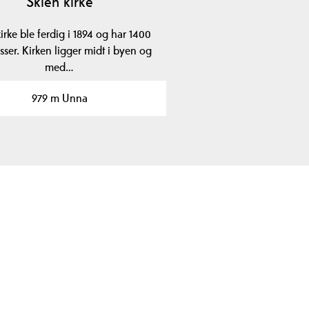
Skien kirke
irke ble ferdig i 1894 og har 1400
asser. Kirken ligger midt i byen og
med…
979 m Unna