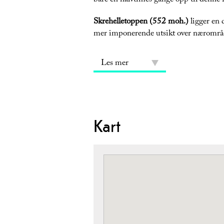
bare en halvtimes gange opp til denne f
Skrehelletoppen (552 moh.)
ligger en 
mer imponerende utsikt over nærområ
Les mer
Kart