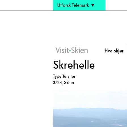
Utforsk Telemark
Hva skjer
Skrehelle
Type
Turstier
3724
,
Skien