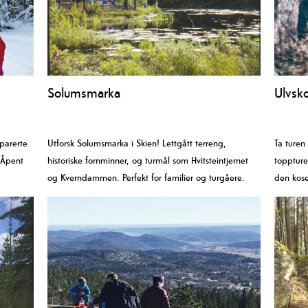
Solumsmarka
Ulvsko
parerte
Utforsk Solumsmarka i Skien! Lettgått terreng,
Ta turen
. Åpent
historiske fornminner, og turmål som Hvitsteintjernet
toppture
og Kverndammen. Perfekt for familier og turgåere.
den kose