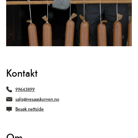
Kontakt
99643899
salg@vesaaskurven.no
Besøk nettside
Om