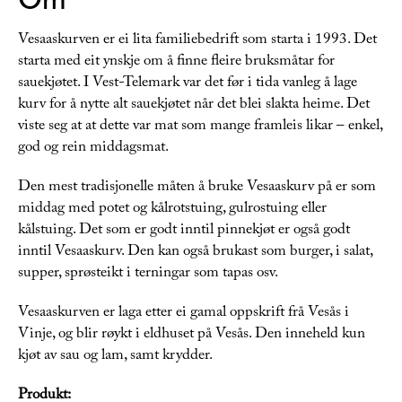
Vesaaskurven er ei lita familiebedrift som starta i 1993. Det
starta med eit ynskje om å finne fleire bruksmåtar for
sauekjøtet. I Vest-Telemark var det før i tida vanleg å lage
kurv for å nytte alt sauekjøtet når det blei slakta heime. Det
viste seg at at dette var mat som mange framleis likar – enkel,
god og rein middagsmat.
Den mest tradisjonelle måten å bruke Vesaaskurv på er som
middag med potet og kålrotstuing, gulrostuing eller
kålstuing. Det som er godt inntil pinnekjøt er også godt
inntil Vesaaskurv. Den kan også brukast som burger, i salat,
supper, sprøsteikt i terningar som tapas osv.
Vesaaskurven er laga etter ei gamal oppskrift frå Vesås i
Vinje, og blir røykt i eldhuset på Vesås. Den inneheld kun
kjøt av sau og lam, samt krydder.
Produkt: