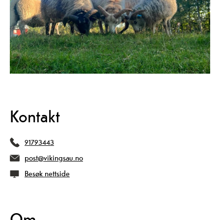
Kontakt
91793443
post@vikingsau.no
Besøk nettside
Om