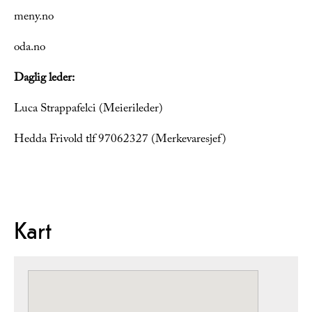
meny.no
oda.no
Daglig leder:
Luca Strappafelci (Meierileder)
Hedda Frivold tlf 97062327 (Merkevaresjef)
Kart