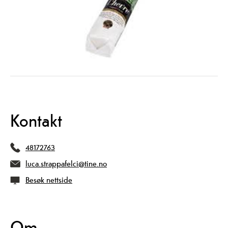
Kontakt
48172763
luca.strappafelci@tine.no
Besøk nettside
Om