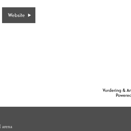
Website
Vurdering & A
Powered
 arena