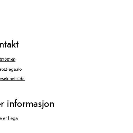
ntakt
0290160
ro@lega.no
esøk nettside
r informasjon
e er Lega