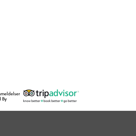
nmeldelser
 By