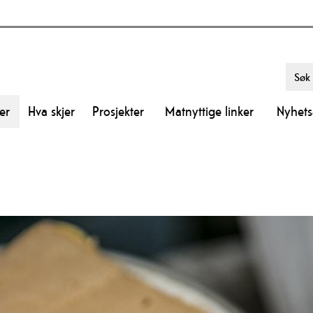
er
Hva skjer
Prosjekter
Matnyttige linker
Nyhetsa