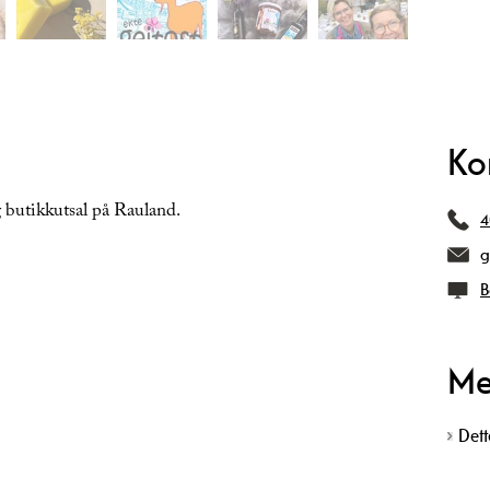
Ko
g butikkutsal på Rauland.
4
g
B
Me
Dett