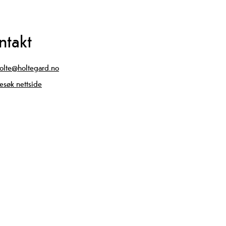
ntakt
olte@holtegard.no
esøk nettside