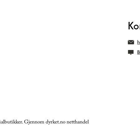
Ko
h
B
albutikker. Gjennom dyrket.no netthandel