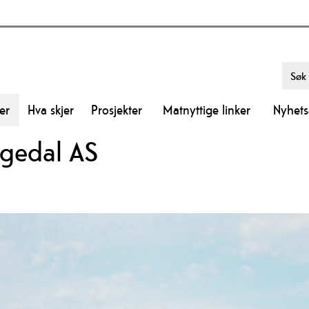
er
Hva skjer
Prosjekter
Matnyttige linker
Nyhetsa
ngedal AS