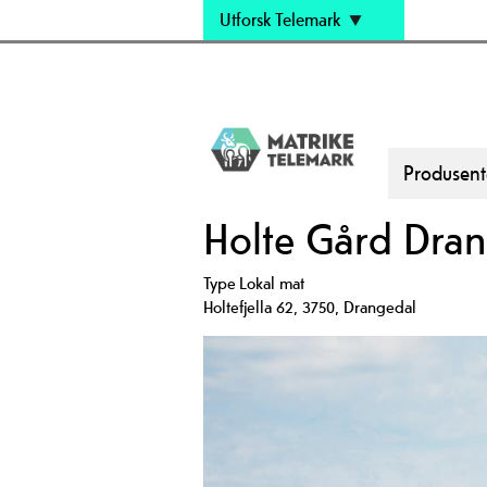
Utforsk Telemark
Produsent
Holte Gård Dra
Type
Lokal mat
Holtefjella 62
,
3750
,
Drangedal