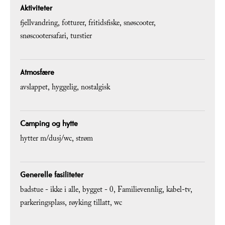
Aktiviteter
fjellvandring
fotturer
fritidsfiske
snøscooter
snøscootersafari
turstier
Atmosfære
avslappet
hyggelig
nostalgisk
Camping og hytte
hytter m/dusj/wc
strøm
Generelle fasiliteter
badstue -
ikke i alle
bygget -
0
Familievennlig
kabel-tv
parkeringsplass
røyking tillatt
wc