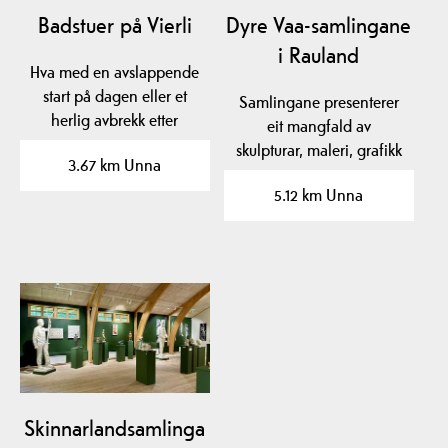
Badstuer på Vierli
Dyre Vaa-samlingane
i Rauland
Hva med en avslappende
start på dagen eller et
Samlingane presenterer
herlig avbrekk etter
eit mangfald av
skidagen? En av…
skulpturar, maleri, grafikk
3.67 km Unna
og teikningar av…
5.12 km Unna
Skinnarlandsamlinga