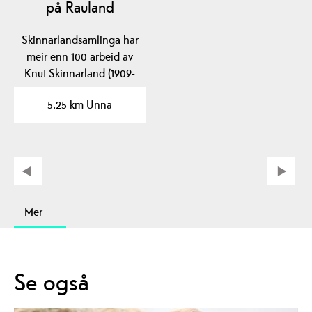
på Rauland
Skinnarlandsamlinga har
meir enn 100 arbeid av
Knut Skinnarland (1909-
1993) i form av…
5.25 km Unna
Mer
Se også