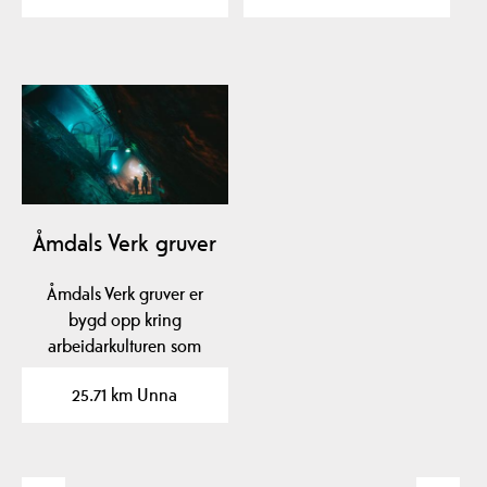
Åmdals Verk gruver
Åmdals Verk gruver er
bygd opp kring
arbeidarkulturen som
koparverket la grunnlag
25.71 km Unna
for.…