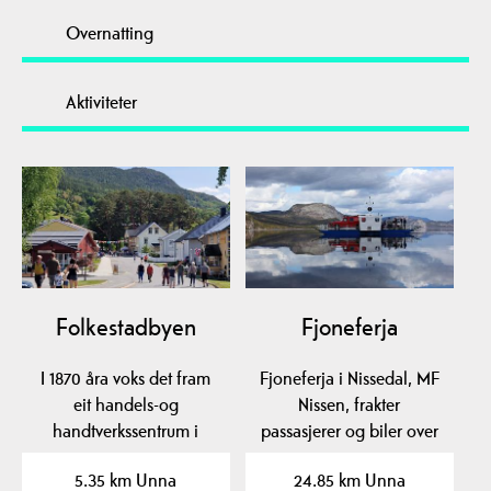
Overnatting
Aktiviteter
Folkestadbyen
Fjoneferja
I 1870 åra voks det fram
Fjoneferja i Nissedal, MF
eit handels-og
Nissen, frakter
handtverkssentrum i
passasjerer og biler over
kyrkjebygda i Fyresdal.…
det vel 500 meter…
5.35 km Unna
24.85 km Unna