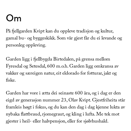
Om
På fjellgarden Kvipt kan du oppleve tradisjon og kultur,
gamal bu- og byggeskikk. Som vår gjest får du ei levande og
personleg oppleving.
Garden ligg i fjellbygda Birtedalen, på grensa mellom
Fyresdal og Setesdal, 600 m.o.h. Garden ligg omkransa av
vakker og særeigen natur, eit eldorado for fotturar, jakt og
fiske.
Garden har vore i ætta dei seinaste 600 åra, og i dag er den
eigd av generasjon nummer 23, Olav Kvipt. Gjestfriheita står
framleis høgt i fokus, og du kan den dag i dag kjenne lukta av
nybaka flattbraud, rjomegraut, og kling i lufta. Me tek mot
gjester i heil- eller halvpensjon, eller for sjølvhushald.