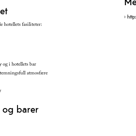
Me
let
http
 hotellets fasiliteter:
 og i hotellets bar
stemningsfull atmosfære
r
t og barer