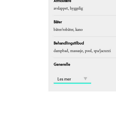
Atmosfære
avslappet
hyggelig
Båter
båter/robåter
kano
Behandlingstilbud
dampbad
massasje
pool
spa/jacuzzi
Generelle
Les mer