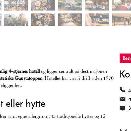
Ko
nlig 4-stjernes hotell
og ligger sentralt på destinasjonen
tetiske Gaustatoppen
. Hotellet har vært i drift siden 1970
beliggenhet.
3
g
 eller hytte
B
lser samt egne allergirom, 43 tradisjonelle hytter og 12