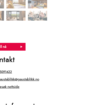
ntakt
5091422
austablikk@gaustablikk.no
esøk nettside