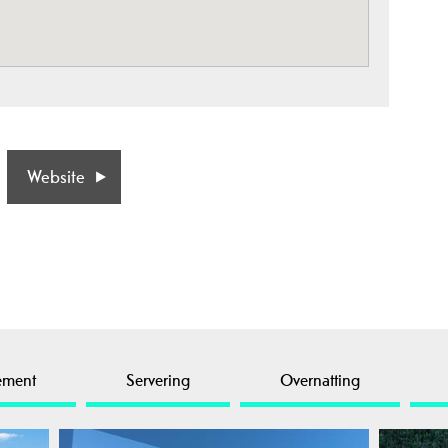
Website
ement
Servering
Overnatting