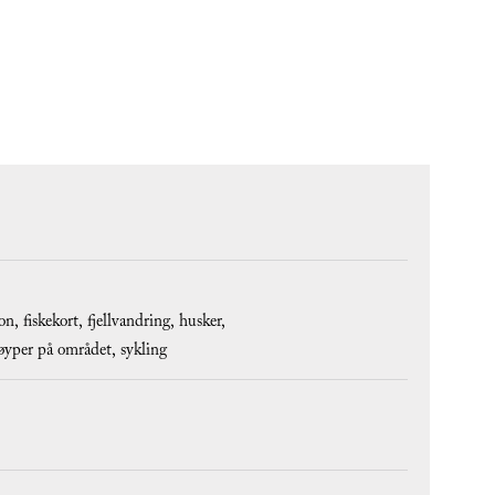
jon
fiskekort
fjellvandring
husker
løyper på området
sykling