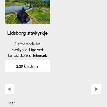
Eidsborg stavkyrkje
Sjarmerande lita
stavkyrkje. Ligg ved
fantastiske Vest-Telemark
museum Eidsborg.
2.29 km Unna
Omvising…
Mer