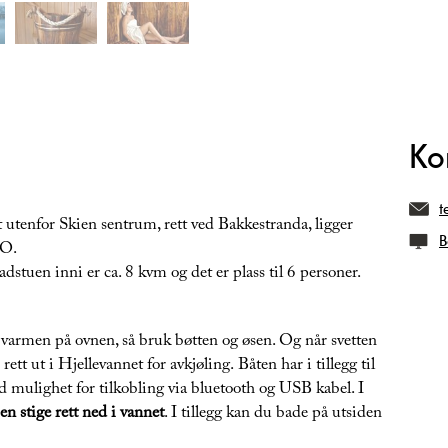
Ko
t
 utenfor Skien sentrum, rett ved Bakkestranda, ligger
B
EO.
stuen inni er ca. 8 kvm og det er plass til 6 personer.
e varmen på ovnen, så bruk bøtten og øsen. Og når svetten
tt ut i Hjellevannet for avkjøling. Båten har i tillegg til
mulighet for tilkobling via bluetooth og USB kabel. I
n stige rett ned i vannet
. I tillegg kan du bade på utsiden