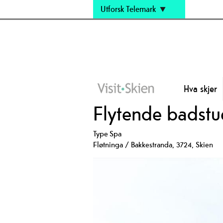
Utforsk Telemark
Hva skjer
Flytende badstu
Type
Spa
Fløtninga / Bakkestranda
,
3724
,
Skien