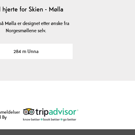
hjerte for Skien - Mølla
på Mølla er designet etter ønske fra
Norgesmøllene selv.
284 m Unna
nmeldelser
 By