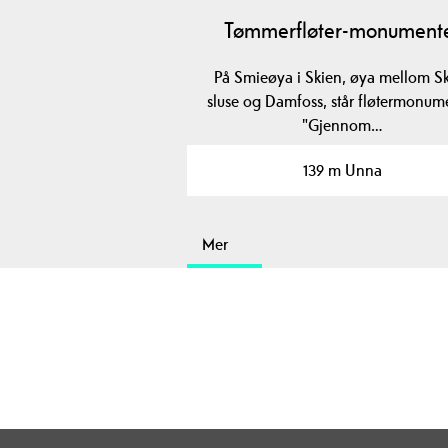
Tømmerfløter-monument
På Smieøya i Skien, øya mellom S
sluse og Damfoss, står fløtermonum
"Gjennom…
139 m Unna
Mer