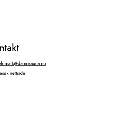
ntakt
elemark@dampsauna.no
esøk nettside