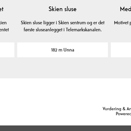
et
Skien sluse
Med 
kien
Skien sluse ligger i Skien sentrum og er det
Motivet 
entet
første sluseanlegget i Telemarkskanalen.
182 m Unna
Vurdering & A
Powered