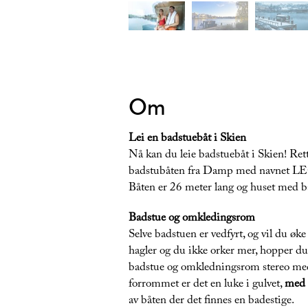
Om
Lei en badstuebåt i Skien
Nå kan du leie badstuebåt i Skien! Rett
badstubåten fra Damp med navnet L
Båten er 26 meter lang og huset med bad
Badstue og omkledingsrom
Selve badstuen er vedfyrt, og vil du øk
hagler og du ikke orker mer, hopper du re
badstue og omkledningsrom stereo med 
forrommet er det en luke i gulvet,
med e
av båten der det finnes en badestige.