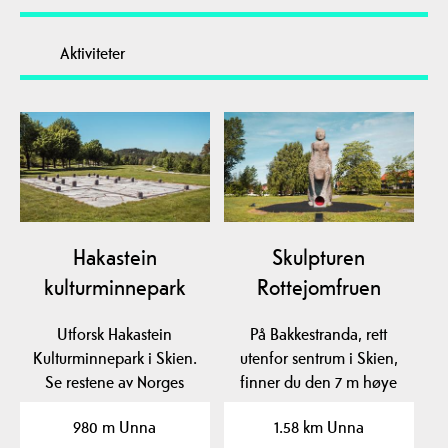
Aktiviteter
Hakastein
Skulpturen
kulturminnepark
Rottejomfruen
Utforsk Hakastein
På Bakkestranda, rett
Kulturminnepark i Skien.
utenfor sentrum i Skien,
Se restene av Norges
finner du den 7 m høye
eldste daterte kirke…
skulpturen…
980 m Unna
1.58 km Unna