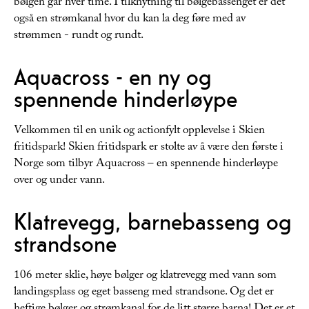
bølgen går hver time. I tilknytning til bølgebassenget er det
også en strømkanal hvor du kan la deg føre med av
strømmen - rundt og rundt.
Aquacross - en ny og
spennende hinderløype
Velkommen til en unik og actionfylt opplevelse i Skien
fritidspark! Skien fritidspark er stolte av å være den første i
Norge som tilbyr Aquacross – en spennende hinderløype
over og under vann.
Klatrevegg, barnebasseng og
strandsone
106 meter sklie, høye bølger og klatrevegg med vann som
landingsplass og eget basseng med strandsone. Og det er