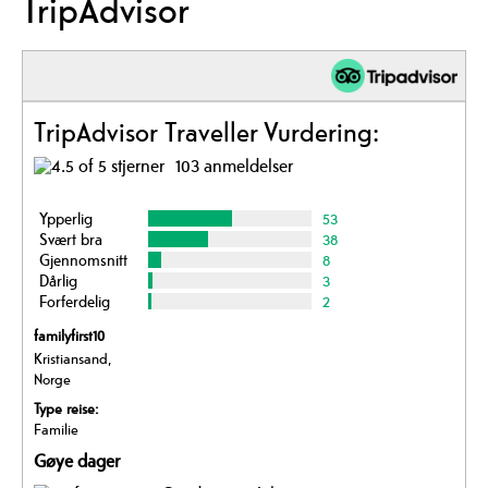
TripAdvisor
TripAdvisor Traveller Vurdering:
103 anmeldelser
Ypperlig
53
Svært bra
38
Gjennomsnitt
8
Dårlig
3
Forferdelig
2
familyfirst10
Kristiansand,
Norge
Type reise:
Familie
Gøye dager