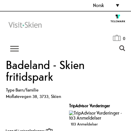
Norsk
0
Badeland - Skien
fritidspark
Type
Barn/familie
Moflatevegen 38
,
3733
,
Skien
TripAdvisor Vurderinger
103 Anmeldelser