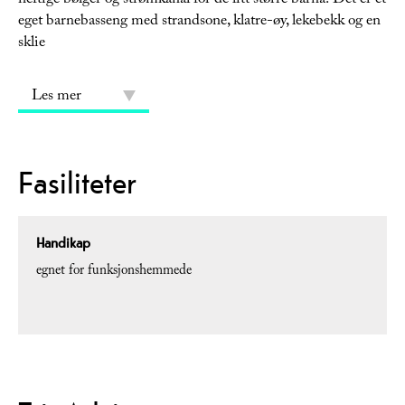
heftige bølger og strømkanal for de litt større barna! Det er et
eget barnebasseng med strandsone, klatre-øy, lekebekk og en
sklie
Les mer
Fasiliteter
Handikap
egnet for funksjonshemmede