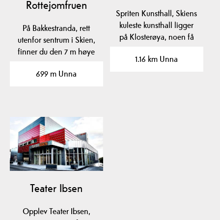
Rottejomfruen
Spriten Kunsthall, Skiens
kuleste kunsthall ligger
På Bakkestranda, rett
på Klosterøya, noen få
utenfor sentrum i Skien,
minutters gange…
finner du den 7 m høye
1.16 km Unna
skulpturen…
699 m Unna
Teater Ibsen
Opplev Teater Ibsen,