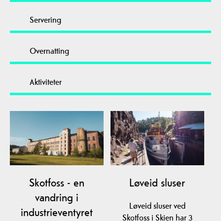
Servering
Overnatting
Aktiviteter
Skotfoss - en
Løveid sluser
vandring i
Løveid sluser ved
industrieventyret
Skotfoss i Skien har 3