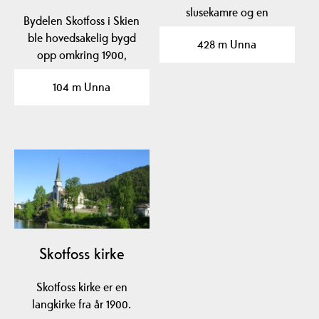
slusekamre og en
Bydelen Skotfoss ​​​​​​i Skien
løftehøyde på 10,3 m
ble hovedsakelig bygd
428 m Unna
og…
opp omkring 1900,
rundt…
104 m Unna
Skotfoss kirke
Skotfoss kirke er en
langkirke fra år 1900.