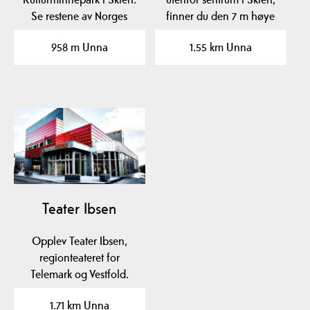
Se restene av Norges
finner du den 7 m høye
eldste daterte kirke…
skulpturen…
958 m Unna
1.55 km Unna
Teater Ibsen
Opplev Teater Ibsen,
regionteateret for
Telemark og Vestfold.
Kjøp billetter til…
1.71 km Unna