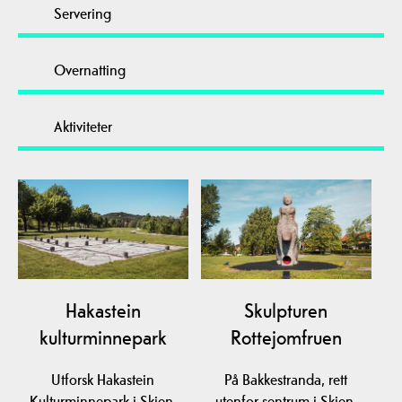
Servering
Overnatting
Aktiviteter
Hakastein
Skulpturen
kulturminnepark
Rottejomfruen
Utforsk Hakastein
På Bakkestranda, rett
Kulturminnepark i Skien.
utenfor sentrum i Skien,