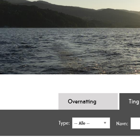
Overnatting
Ting
Type:
Navn: