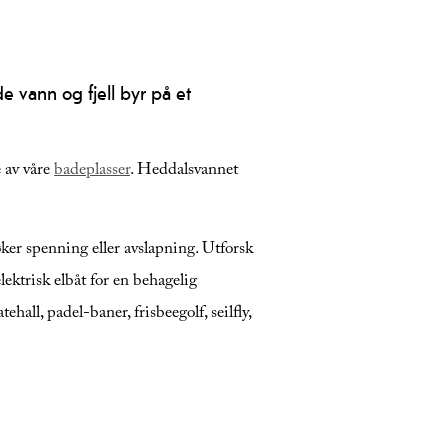
 vann og fjell byr på et
 av våre
badeplasser
.
Heddalsvannet
er spenning eller avslapning. Utforsk
ektrisk elbåt for en behagelig
all, padel-baner, frisbeegolf, seilfly,