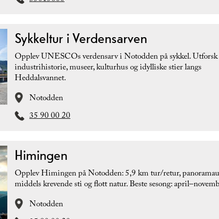
Sykkeltur i Verdensarven
Opplev UNESCOs verdensarv i Notodden på sykkel. Utforsk
industrihistorie, museer, kulturhus og idylliske stier langs
Heddalsvannet.
Notodden
35 90 00 20
Himingen
Opplev Himingen på Notodden: 5,9 km tur/retur, panoramaut
middels krevende sti og flott natur. Beste sesong: april–novemb
Notodden