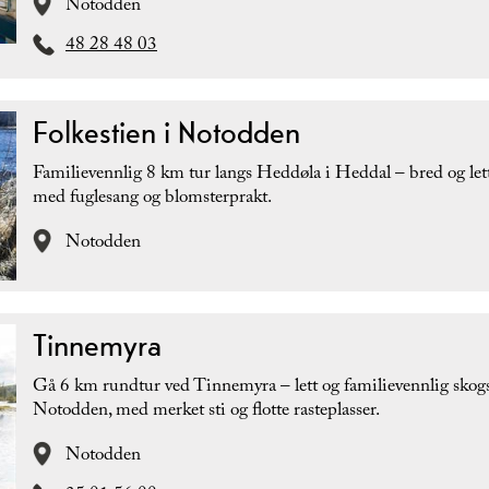
Notodden
48 28 48 03
Folkestien i Notodden
Familievennlig 8 km tur langs Heddøla i Heddal – bred og lett
med fuglesang og blomsterprakt.
Notodden
Tinnemyra
Gå 6 km rundtur ved Tinnemyra – lett og familievennlig skogs
Notodden, med merket sti og flotte rasteplasser.
Notodden