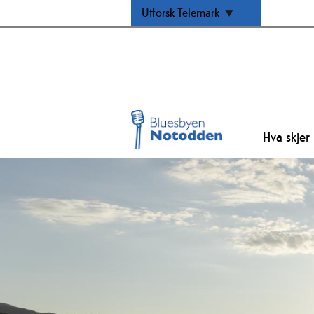
Utforsk Telemark
Hva skjer