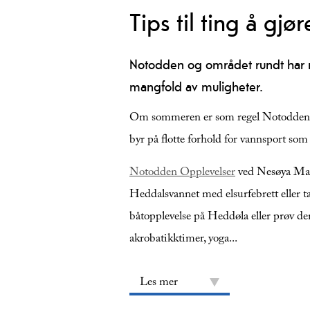
Tips til ting å g
Notodden og området rundt har my
mangfold av muligheter.
Om sommeren er som regel Notodden sol
byr på flotte forhold for vannsport som
Notodden Opplevelser
ved Nesøya Mari
Heddalsvannet med elsurfebrett eller ta
båtopplevelse på Heddøla eller prøv den
akrobatikktimer, yoga
...
Les mer