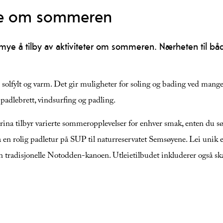
jøre om sommeren
e å tilby av aktiviteter om sommeren. Nærheten til både
fylt og varm. Det gir muligheter for soling og bading ved mange
 padlebrett, vindsurfing og padling.
na tilbyr varierte sommeropplevelser for enhver smak, enten du søk
 en rolig padletur på SUP til naturreservatet Semsøyene. Lei unik el
 tradisjonelle Notodden-kanoen. Utleietilbudet inkluderer også skateh