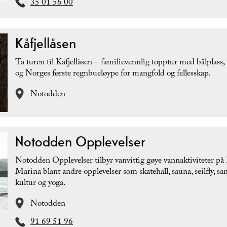
35 01 56 00
Kåfjellåsen
Ta turen til Kåfjellåsen – familievennlig topptur med bålplass, 
og Norges første regnbueløype for mangfold og fellesskap.
Notodden
Notodden Opplevelser
Notodden Opplevelser tilbyr vanvittig gøye vannaktiviteter på
Marina blant andre opplevelser som skatehall, sauna, seilfly, sa
kultur og yoga.
Notodden
91 69 51 96