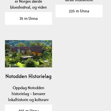
er Norges største
kunstgjødselproduksjon,
bluesfestival, og viden
225 m Unna
…
kjent som “Europas…
35 m Unna
Notodden Historielag
Oppdag Notodden
historielag – bevarer
lokalhistorie og kulturarv
i Notodden, Telemark.…
405 m Unna