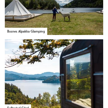
Busnes Alpakka Glamping
Syftestad Gård