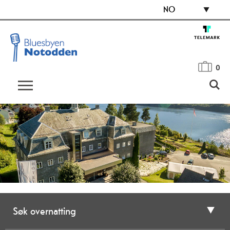
NO
0
Søk overnatting