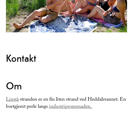
Kontakt
Om
Linstå
stranden er en fin liten strand ved Heddalsvannet. En
bortgjemt perle langs
industripromenaden.