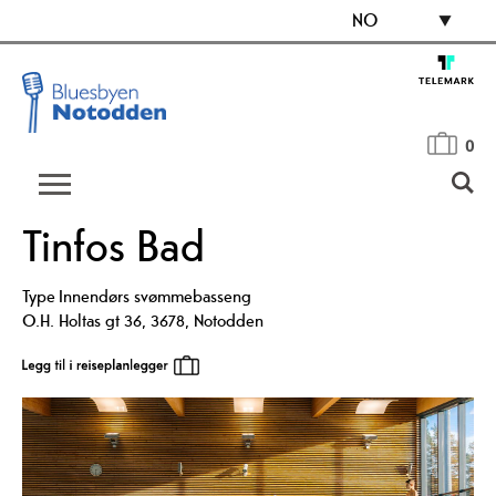
NO
0
Tinfos Bad
Type
Innendørs svømmebasseng
O.H. Holtas gt 36
,
3678
,
Notodden