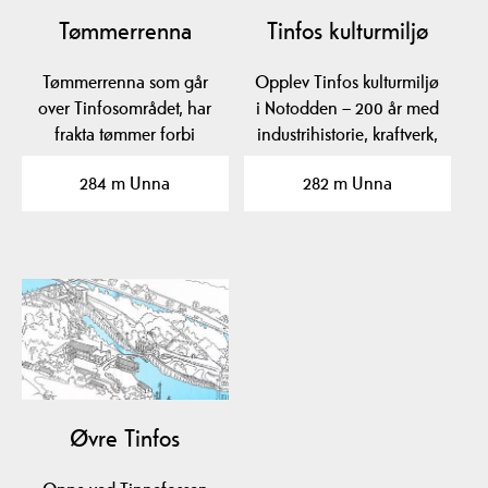
Tømmerrenna
Tinfos kulturmiljø
Tømmerrenna som går
Opplev Tinfos kulturmiljø
over Tinfosområdet, har
i Notodden – 200 år med
frakta tømmer forbi
industrihistorie, kraftverk,
fossene der det ble
…
284 m Unna
282 m Unna
bygd…
Øvre Tinfos