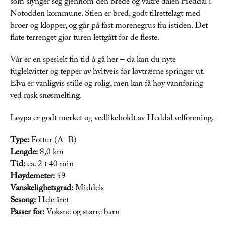
som slynger seg gjennom den brede og vakre dalen Heddal i
Notodden kommune. Stien er bred, godt tilrettelagt med
broer og klopper, og går på fast morenegrus fra istiden. Det
flate terrenget gjør turen lettgått for de fleste.
Vår er en spesielt fin tid å gå her – da kan du nyte
fuglekvitter og tepper av hvitveis før løvtrærne springer ut.
Elva er vanligvis stille og rolig, men kan få høy vannføring
ved rask snøsmelting.
Løypa er godt merket og vedlikeholdt av Heddal velforening.
Type:
Fottur (A–B)
Lengde:
8,0 km
Tid:
ca. 2 t 40 min
Høydemeter:
59
Vanskelighetsgrad:
Middels
Sesong:
Hele året
Passer for:
Voksne og større barn