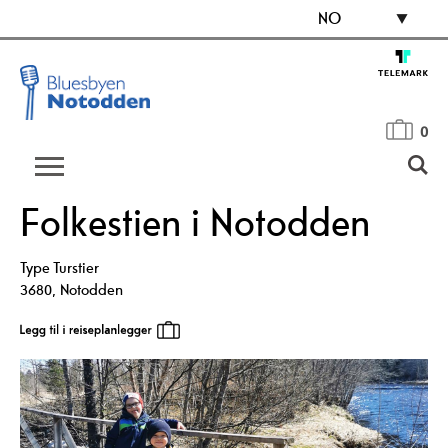
NO
0
Folkestien i Notodden
Type
Turstier
3680
,
Notodden