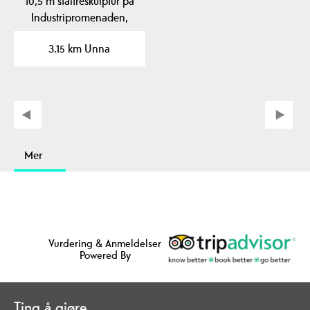
10,5 m ståltreskulptur på
Industripromenaden,
gjenspeiler lokal…
3.15 km Unna
Mer
Vurdering & Anmeldelser
Powered By
Ting å gjøre