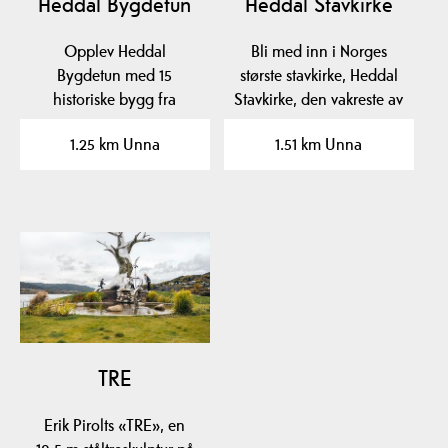
Heddal Bygdetun
Heddal Stavkirke
Opplev Heddal
Bli med inn i Norges
Bygdetun med 15
største stavkirke, Heddal
historiske bygg fra
Stavkirke, den vakreste av
middelalderen og frem
dem alle! Du…
1.25 km Unna
1.51 km Unna
til 1930, unike…
TRE
Erik Pirolts «TRE», en