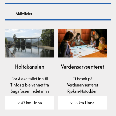
Aktiviteter
Holtakanalen
Verdensarvsenteret
For å øke fallet inn til
Et besøk på
Tinfos 2 ble vannet fra
Verdenarvsenteret
Sagafossen ledet inn i
Rjukan-Notodden
den nybygde…
industriarv gjør deg
2.43 km Unna
2.55 km Unna
bedre kjent med…