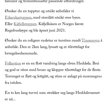
familier og trimentusiaster passende utfordringer.
Ønsker du en topptur og utsikt anbefaler vi
Eikerskartoppen
, med storslått utsikt over byen.
Eller
Kåfjellstoppen
. Kåfjellsåsen er Norges første
Regnbueløype og ble åpnet juni 2021.
Ønsker du en roligere rusletur er turstien rundt
Tinnemyra
å
anbefale. Den er 2km lang, lyssatt og er tilrettelagt for
bevegelseshemmede.
Folkestien
er en en flott vandring langs elven Heddøla. Brei
og god er stien med broer og klopper tilrettelagt for de fleste.
Terrenget er flatt og lettgått, og stien er anlagt på morenegrus
fra istiden.
En to km lang turvei som strekker seg langs Heddalsvannet
er nå
...