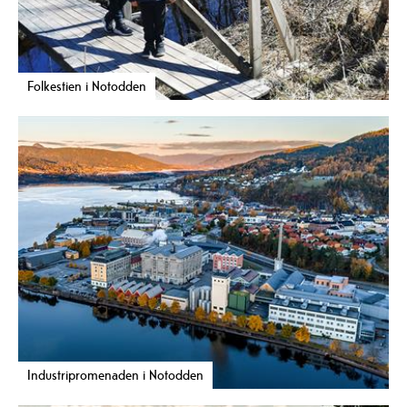
Folkestien i Notodden
Industripromenaden i Notodden