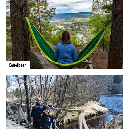
Kåfjellåsen