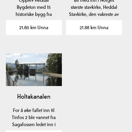
Opplev Heddal
Bli med inn i Norges
Bygdetun med 15
største stavkirke, Heddal
historiske bygg fra
Stavkirke, den vakreste av
middelalderen og frem
dem alle! Du…
21.80 km Unna
21.88 km Unna
til 1930, unike…
Holtakanalen
For å øke fallet inn til
Tinfos 2 ble vannet fra
Sagafossen ledet inn i
den nybygde…