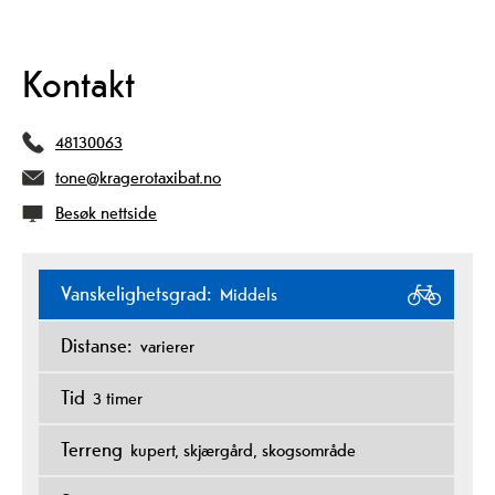
Kontakt
48130063
tone@kragerotaxibat.no
Besøk nettside
Vanskelighetsgrad:
Middels
Distanse:
varierer
Tid
3 timer
Terreng
kupert
skjærgård
skogsområde