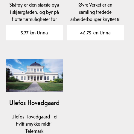
Skåtøy er den største øya
Øvre Verket er en
i skjærgården, og byr på
samling fredede
flotte turmuligheter for
arbeiderboliger knyttet til
alle og…
Ulefos Jernværk, og er
5.77 km Unna
46.75 km Unna
et…
Ulefos Hovedgaard
Ulefos Hovedgaard - et
hvitt smykke midt i
Telemark