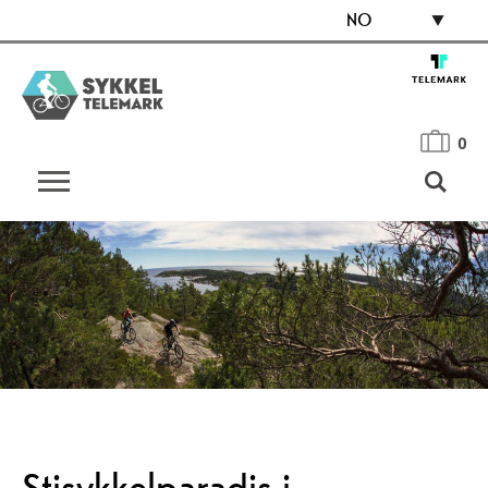
NO
0
Stisykkelparadis i