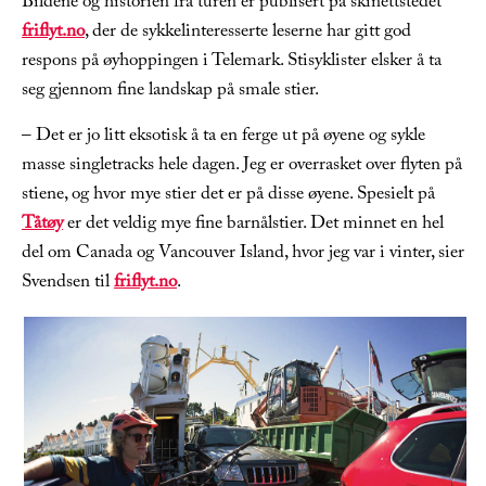
Bildene og historien fra turen er publisert på skinettstedet
friflyt.no
, der de sykkelinteresserte leserne har gitt god
respons på øyhoppingen i Telemark. Stisyklister elsker å ta
seg gjennom fine landskap på smale stier.
– Det er jo litt eksotisk å ta en ferge ut på øyene og sykle
masse singletracks hele dagen. Jeg er overrasket over flyten på
stiene, og hvor mye stier det er på disse øyene. Spesielt på
Tåtøy
er det veldig mye fine barnålstier. Det minnet en hel
del om Canada og Vancouver Island, hvor jeg var i vinter, sier
Svendsen til
friflyt.no
.