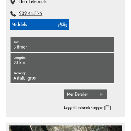
Bø i Telemark
909 415 75
Middels
Tid
5 timer
Lengde
23 km
Terreng
asfalt
grus
Mer Detaljer