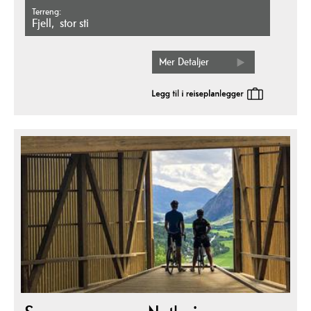
Terreng
fjell
stor sti
Mer Detaljer