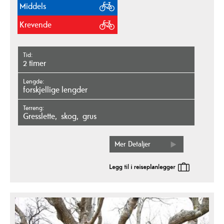
Middels
Krevende
Tid
2 timer
Lengde
forskjellige lengder
Terreng
gresslette
skog
grus
Mer Detaljer