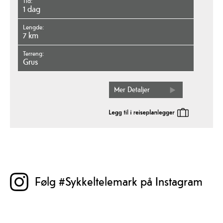
Tid
1 dag
Lengde
7 km
Terreng
grus
Mer Detaljer
Følg #Sykkeltelemark på Instagram