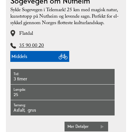
Sogevegen om Nutheim
Sykle Sogevegen i Telemark! 25 km med magisk natur,
kunststopp på Nutheim og levende sagn. Perfekt for el-
sykkel gjennom Norges flotteste kulturlandskap.
Flatdal
35 90 00 20
Middels
Tid
3 timer
Lengde
25
Terreng
asfalt
grus
Mer Detaljer