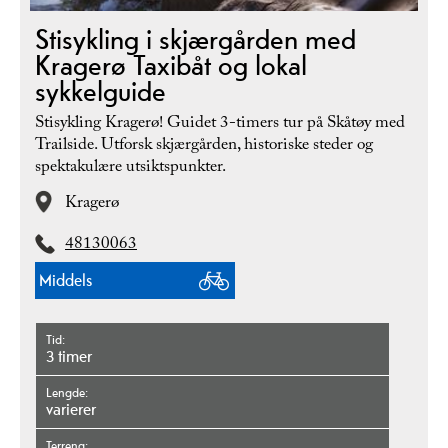
Stisykling i skjærgården med
Kragerø Taxibåt og lokal
sykkelguide
Stisykling Kragerø! Guidet 3-timers tur på Skåtøy med
Trailside. Utforsk skjærgården, historiske steder og
spektakulære utsiktspunkter.
Kragerø
48130063
Middels
Tid
3 timer
Lengde
varierer
Terreng