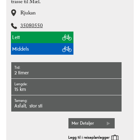
trasse til Mæl.
Rjukan
35080550
Lett
Middels
Tid
2 timer
Lengde
15 km
Terreng
asfalt
stor sti
Mer Detaljer