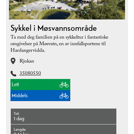
Sykkel i Møsvannsområde
Ta med deg familien på en sykkeltur i fantastiske
omgivelser på Møsvatn, en av innfallsportene til
Hardangervidda.
Rjukan
35080550
Lett
Middels
Tid
1 dag
Lengde