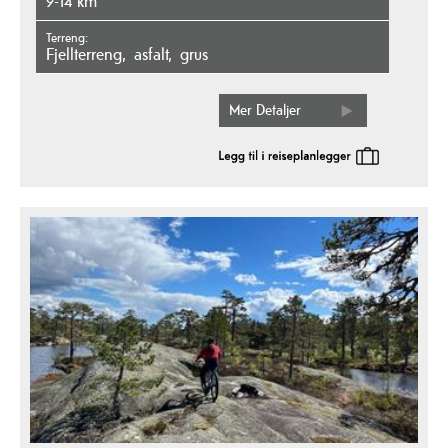
9-14 km
Terreng
fjellterreng
asfalt
grus
Mer Detaljer