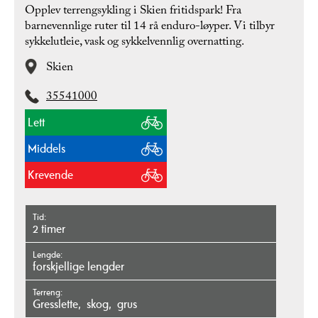
Opplev terrengsykling i Skien fritidspark! Fra
barnevennlige ruter til 14 rå enduro-løyper. Vi tilbyr
sykkelutleie, vask og sykkelvennlig overnatting.
Skien
35541000
Lett
Middels
Krevende
Tid
2 timer
Lengde
forskjellige lengder
Terreng
gresslette
skog
grus