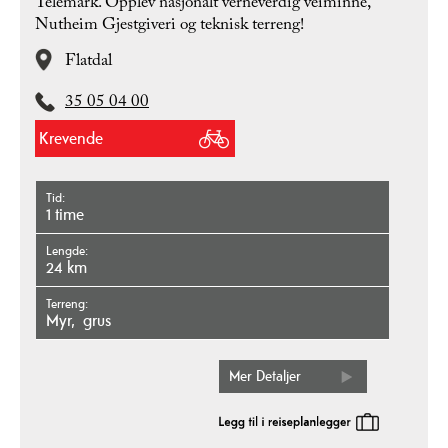
Telemark. Opplev nasjonalt verneverdig veiminne,
Nutheim Gjestgiveri og teknisk terreng!
Flatdal
35 05 04 00
Krevende
Tid
1 time
Lengde
24 km
Terreng
myr
grus
Mer Detaljer