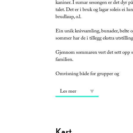
kaniner. I sumar sesongen er det dyr p
talet. Det er i bruk og lagar soleis ei l
brudlaup, o.l.
Ein unik knivsamling, bunader, belte o
sommer har de i tillegg ekstra utstilling
Gjennom sommaren vert det sett opp sp
familien.
Omvisning både for grupper og
Les mer
Kart