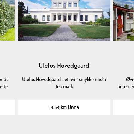
Ulefos Hovedgaard
er du
Ulefos Hovedgaard - et hvitt smykke midt i
Øvr
este
Telemark
arbeider
14.54 km Unna