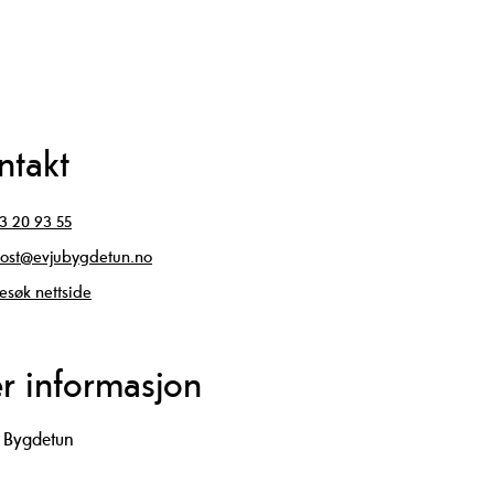
ntakt
3 20 93 55
ost@evjubygdetun.no
esøk nettside
r informasjon
u Bygdetun