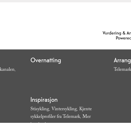
Vurdering & A
Powered
Overnatting
Arran
skanalen
Telemark
,
Inspirasjon
Stisykling
Vintersykling
Kjente
,
,
sykkelprofiler fra Telemark
Mer
,
inspirasjon
,