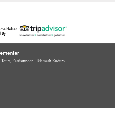
nmeldelser
 By
gementer
 Tours
Farrisrunden
Telemark Enduro
,
,
,