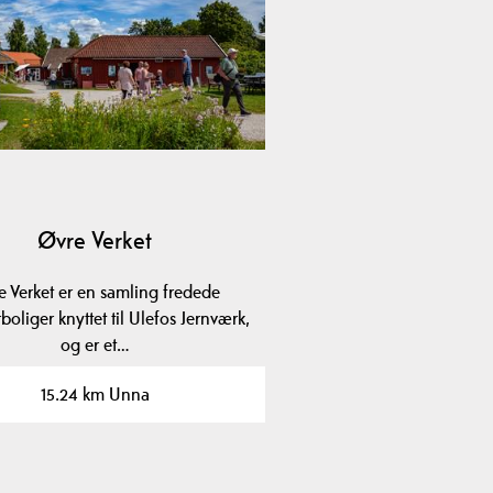
Øvre Verket
e Verket er en samling fredede
boliger knyttet til Ulefos Jernværk,
og er et…
15.24 km Unna