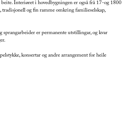
å beite. Interiøret i hovedbygningen er også frå 17-og 1800
un, tradisjonell og fin ramme omkring familieselskap,
g sprangarbeider er permanente utstillingar, og kvar
er.
elstykke, konsertar og andre arrangement for heile