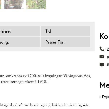
stanse:
Tid
Ko
song:
Passer For:
9
p
B
tun, omkransa av 1700-talls bygningar: Våningshus, fjøs,
 restaurert og utskore i 1918.
Me
Evj
ktsgard i drift med åker og eng, kaklande høner og søte