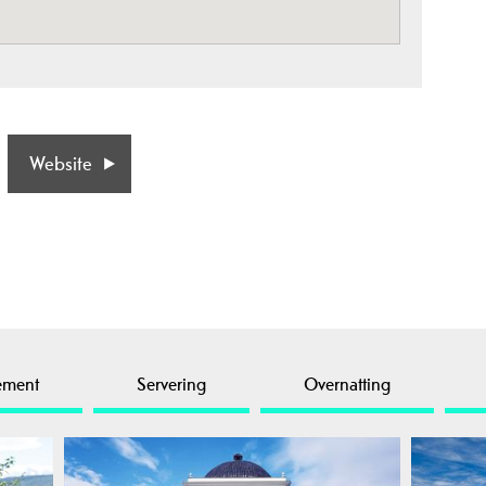
Website
ement
Servering
Overnatting