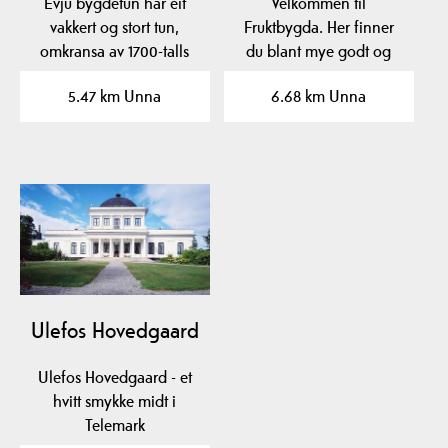
Evju bygdetun har eit
Velkommen til
vakkert og stort tun,
Fruktbygda. Her finner
omkransa av 1700-talls
du blant mye godt og
bygningar: Våningshus,…
vakkert Norges beste
5.47 km Unna
6.68 km Unna
eplemost,…
Ulefos Hovedgaard
Ulefos Hovedgaard - et
hvitt smykke midt i
Telemark