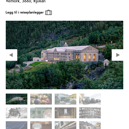
Vemork
,
3660
,
Rjukan