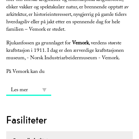
mer om norske krigshelter og internasjonal krigshistorie,
elsker vakker og spektakulær natur, er brennende opptatt av
arkitektur, er historieinteressert, nysgjerrig på gamle tiders
hverdagsliv eller på jakt etter en spennende dag for hele
familien – Vemork er stedet.
Rjukanfossen ga grunnlaget for
Vemork
, verdens største
kraftstasjon i 1911. I dag er den ærverdige kraftstasjonen
museum, - Norsk Industriarbeidermuseum - Vemork.
På Vemork kan du
Les mer
Fasiliteter