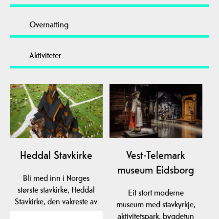
Overnatting
Aktiviteter
Heddal Stavkirke
Vest-Telemark
museum Eidsborg
Bli med inn i Norges
største stavkirke, Heddal
Eit stort moderne
Stavkirke, den vakreste av
museum med stavkyrkje,
dem alle! Du…
aktivitetspark, bygdetun