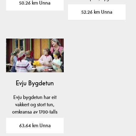
50.26 km Unna
og flotte utstillingar.…
52.26 km Unna
Evju Bygdetun
Evju bygdetun har eit
vakkert og stort tun,
omkransa av 1700-talls
bygningar: Våningshus,…
63.64 km Unna