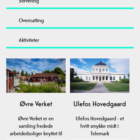
Servering
Overnatting
Aktiviteter
Øvre Verket
Ulefos Hovedgaard
Øvre Verket er en
Ulefos Hovedgaard - et
samling fredede
hvitt smykke midt i
arbeiderboliger knyttet til
Telemark