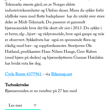
Telemarks største gård, en av Norges eldste
industrivirksomheter og Ulefoss sluser. Mens du sykler forbi
idylliske vann med flotte badeplasser har du utsikt over store
deler av Midt-Telemark. Du passerer et gammelt
bjørneområde hvor det ble skutt ulv sist i 2013. Du sykler i
et bever, elg-, hjort- og rådyrområde, hvor også gaupe og mår
er observert. Sykkelruta har også en spennende flora og
rikelig med bær- og soppforekomster. Stortjuven Ole
Høiland, predikanten Hans Nilsen Hauge, Grev Raben
(med bjørn på sleden) og bjørneskytteren Gunnar Høidalen
har brukt ruta før deg.
Cycle Route 4377961
- via
Bikemap.net
Turbeskrivelse
Bjønnerunden er en rundtur på 27 km med
Les mer