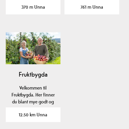
Ulefos Jernværk, og er
370 m Unna
761 m Unna
et…
Fruktbygda
Velkommen til
Fruktbygda. Her finner
du blant mye godt og
vakkert Norges beste
12.50 km Unna
eplemost,…