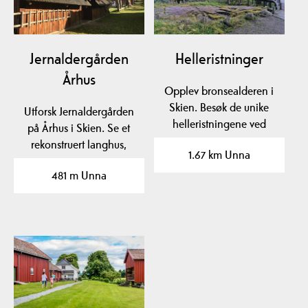
Jernaldergården
Helleristninger
Århus
Opplev bronsealderen i
Skien. Besøk de unike
Utforsk Jernaldergården
helleristningene ved
på Århus i Skien. Se et
Fossum, Løberg og…
rekonstruert langhus,
1.67 km Unna
smie, vognhus og…
481 m Unna