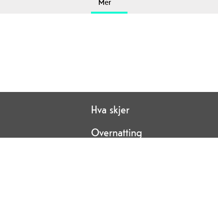
Mer
Hva skjer
Overnatting
Personvern
Site Map