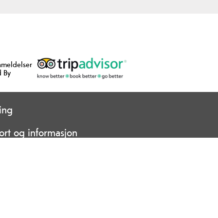
nmeldelser
 By
ing
ort og informasjon
© Visit Telemark 2026. Copyright