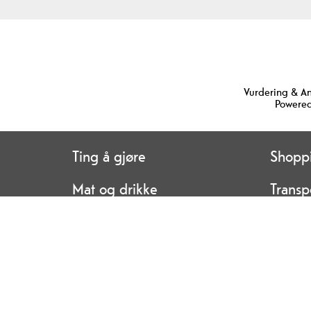
Vurdering & A
Powered
Ting å gjøre
Shopp
Mat og drikke
Transp