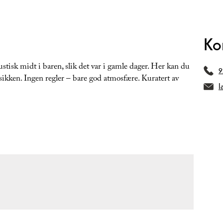
Ko
kustisk midt i baren, slik det var i gamle dager. Her kan du
9
sikken. Ingen regler – bare god atmosfære. Kuratert av
l