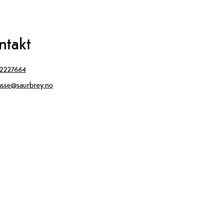
ntakt
2227664
asse@saurbrey.no