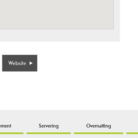
Website
ement
Servering
Overnatting