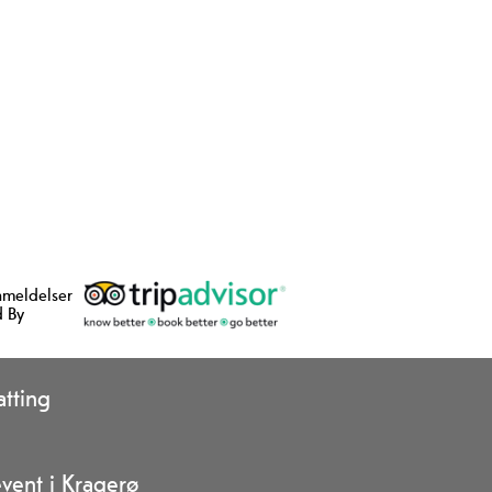
nmeldelser
 By
tting
vent i Kragerø