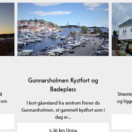
Gunnarsholmen Kystfort og
Badeplass
på
Strømta
e om
og ligg
I kort gåavstand fra sentrum finner du
Gunnarsholmen, et gammelt kystfort som i
dag er…
5.30 km Unna