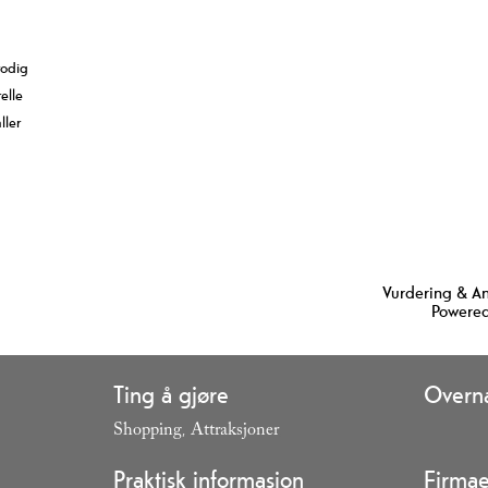
rodig
elle
ller
Vurdering & A
Powered
Ting å gjøre
Overna
Shopping
Attraksjoner
,
,
Praktisk informasjon
Firmae