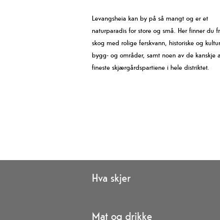
Levangsheia kan by på så mangt og er et
naturparadis for store og små. Her finner du f
skog med rolige ferskvann, historiske og kultur
bygg- og områder, samt noen av de kanskje a
fineste skjærgårdspartiene i hele distriktet.
Hva skjer
Mat og drikke