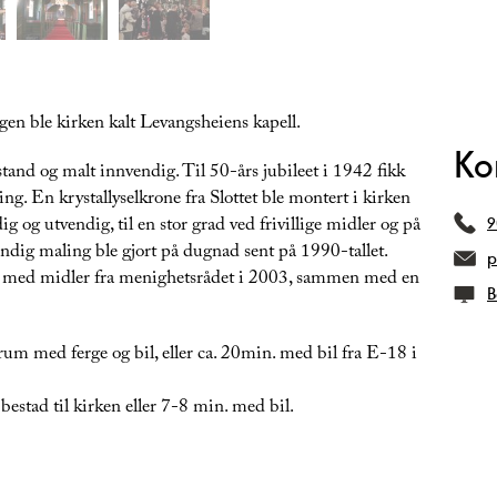
gen ble kirken kalt Levangsheiens kapell.
Ko
tand og malt innvendig. Til 50-års jubileet i 1942 fikk
g. En krystallyselkrone fra Slottet ble montert i kirken
g og utvendig, til en stor grad ved frivillige midler og på
9
endig maling ble gjort på dugnad sent på 1990-tallet.
p
g med midler fra menighetsrådet i 2003, sammen med en
B
um med ferge og bil, eller ca. 20min. med bil fra E-18 i
bestad til kirken eller 7-8 min. med bil.