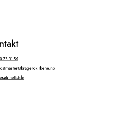
ntakt
0 73 31 56
ostmaster@kragerokirkene.no
esøk nettside