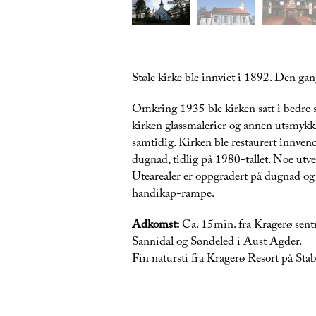
Støle kirke ble innviet i 1892. Den gan
Omkring 1935 ble kirken satt i bedre s
kirken glassmalerier og annen utsmykkin
samtidig. Kirken ble restaurert innvendi
dugnad, tidlig på 1980-tallet. Noe utv
Utearealer er oppgradert på dugnad o
handikap-rampe.
Adkomst:
Ca. 15min. fra Kragerø sentr
Sannidal og Søndeled i Aust Agder.
Fin natursti fra Kragerø Resort på Stab