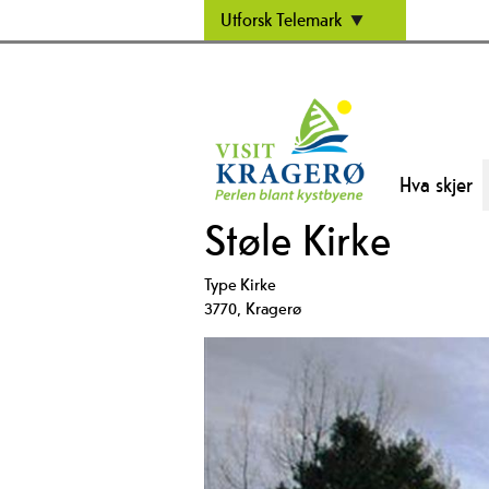
Utforsk Telemark
Hva skjer
Støle Kirke
Type
Kirke
3770
,
Kragerø