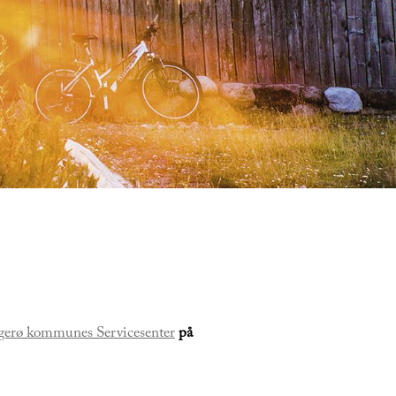
gerø kommunes Servicesenter
på