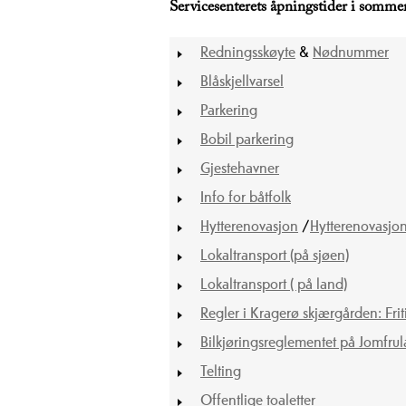
Servicesenterets åpningstider i sommer
Redningsskøyte
&
Nødnummer
Blåskjellvarsel
Parkering
Bobil parkering
Gjestehavner
Info for båtfolk
Hytterenovasjon
/
Hytterenovasjon
Lokaltransport (på sjøen)
Lokaltransport ( på land)
Regler i Kragerø skjærgården: Frit
Bilkjøringsreglementet på Jomfru
Telting
Offentlige toaletter