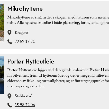
Mikrohyttene
Mikrohyttene er små hytter i skogen, med naturen som nærme
nabo. Alle hyttene er unike i både plassering, form, tema og int
Kragerø
99 69 17 71
Portør Hytteutleie
Portør Hytteutleie ligger ved den gamle loshavnen Portør Havn
fin bilvei helt frem til hytteområdet og det er meget familieven
eldorado av fiske- og turmuligheter, og et fint utgangspunkt fo
rekreasjon og aktivitet.
Stabbestad
35 98 72 06