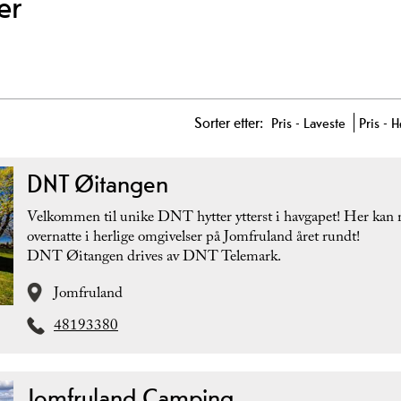
er
Sorter etter:
Pris -
Laveste
Pris -
H
DNT Øitangen
Velkommen til unike DNT hytter ytterst i havgapet! Her kan
overnatte i herlige omgivelser på Jomfruland året rundt!
DNT Øitangen drives av DNT Telemark.
Jomfruland
48193380
Jomfruland Camping