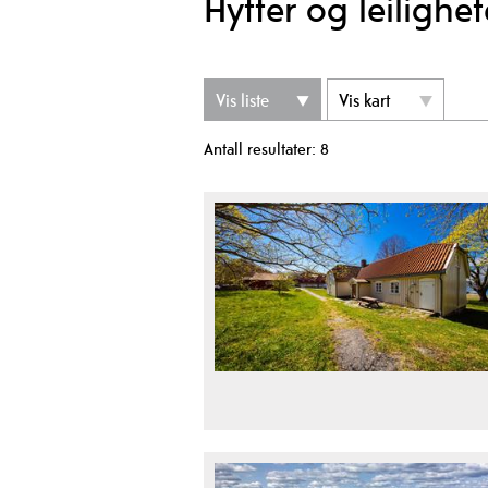
Hytter og leilighet
Vis liste
Vis kart
Antall resultater:
8