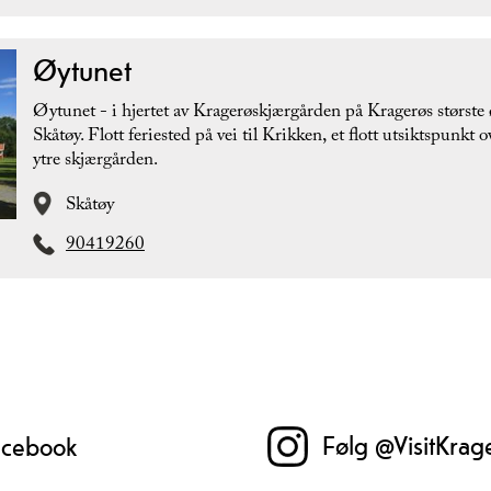
Øytunet
Øytunet - i hjertet av Kragerøskjærgården på Kragerøs største 
Skåtøy. Flott feriested på vei til Krikken, et flott utsiktspunkt 
ytre skjærgården.
Skåtøy
90419260
Følg @VisitKrag
Facebook