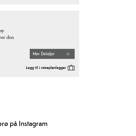
øy
over den
Mer Detaljer
erø på Instagram