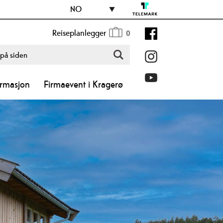
NO
Reiseplanlegger
0
ormasjon
Firmaevent i Kragerø