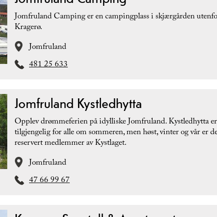
Jomfruland Camping er en campingplass i skjærgården utenfo
Kragerø.
Jomfruland
481 25 633
Jomfruland Kystledhytta
Opplev drømmeferien på idylliske Jomfruland. Kystledhytta er
tilgjengelig for alle om sommeren, men høst, vinter og vår er d
reservert medlemmer av Kystlaget.
Jomfruland
47 66 99 67