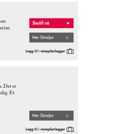
ste
eriør.
Mer Detaljer
. Det er
nlig. Et
r
Mer Detaljer