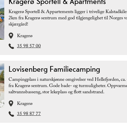
Kragerø Sportell & Apartments
Kragerø Sportell & Appartements ligger i trivelige Kalstadkilen
2km fra Kragerø sentrum med god tilgjengelighet til Norges v
skjærgård!
Kragerø
35 98 57 00
Lovisenberg Familiecamping
Campingplass i naturskjønne omgivelser ved Hellefjorden, ca.
fra Kragerø sentrum. Gode bade- og turmuligheter. Oppvarm
saltvannsbasseng, stor lekeplass og flott sandstrand.
Kragerø
35 98 87 77