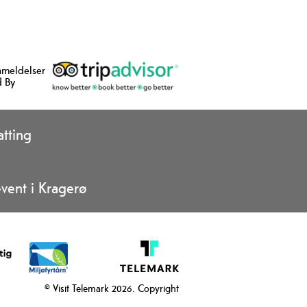
nmeldelser
 By
tting
vent i Kragerø
© Visit Telemark 2026. Copyright