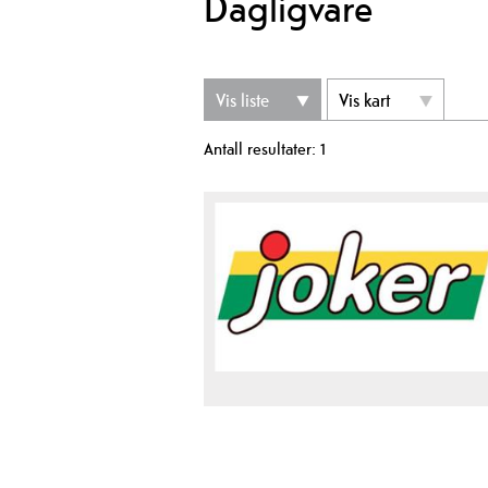
Dagligvare
Vis liste
Vis kart
Antall resultater:
1