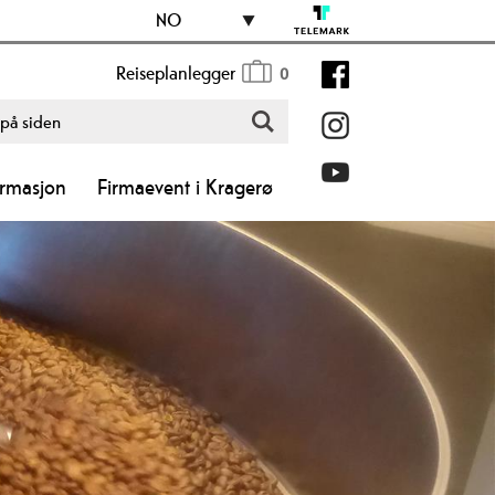
NO
Reiseplanlegger
0
ormasjon
Firmaevent i Kragerø