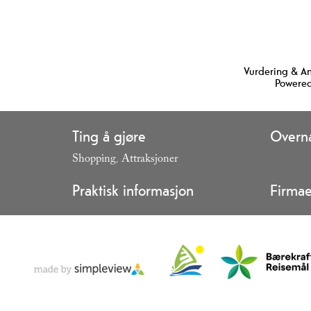
Vurdering & A
Powered
Ting å gjøre
Overna
Shopping
Attraksjoner
,
,
Praktisk informasjon
Firmae