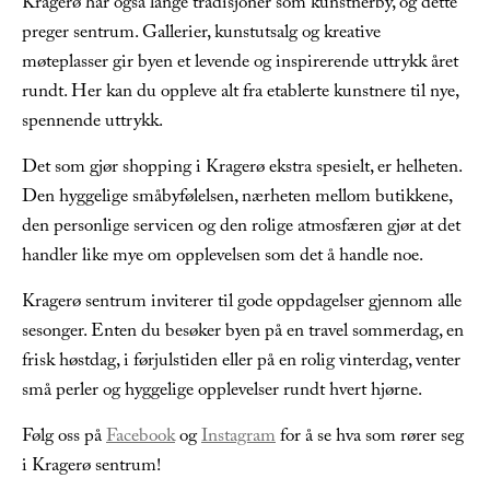
Kragerø har også lange tradisjoner som kunstnerby, og dette
preger sentrum. Gallerier, kunstutsalg og kreative
møteplasser gir byen et levende og inspirerende uttrykk året
rundt. Her kan du oppleve alt fra etablerte kunstnere til nye,
spennende uttrykk.
Det som gjør shopping i Kragerø ekstra spesielt, er helheten.
Den hyggelige småbyfølelsen, nærheten mellom butikkene,
den personlige servicen og den rolige atmosfæren gjør at det
handler like mye om opplevelsen som det å handle noe.
Kragerø sentrum inviterer til gode oppdagelser gjennom alle
sesonger. Enten du besøker byen på en travel sommerdag, en
frisk høstdag, i førjulstiden eller på en rolig vinterdag, venter
små perler og hyggelige opplevelser rundt hvert hjørne.
Følg oss på
Facebook
og
Instagram
for å se hva som rører seg
i Kragerø sentrum!