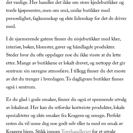
det vanlige. Her handler det ikke om store kjedebutikker og
travle kjøpesentre, men om små, unike butikker med
personlighet, fagkunnskap og ekte lidenskap for det de driver
med.
I de sjarmerende gatene finner du nisjebutikker med klær,
interiør, bøker, blomster, gaver og håndlagde produkter.
Steder hvor du ofte oppdager noe du ikke visste at du lette
etter. Mange av butikkene er lokalt drevet, og nettopp det gir
sentrum sin særegne atmosfære. I tillegg finner du det meste
av det du trenger i hverdagen. To dagligvare butikker finnes
også i sentrum.
Er du glad i gode smaker, finner du også et spennende utvalg
av lokalmat. Her kan du utforske kortreiste produkter, lokale
spesialiteter og ekte smaker fra Kragerø og omegn. Perfekt
enten du vil unne deg noe godt selv eller ta med en smak av
Kragerø hjem. Stikk innom
Torghandleriet
for et utvalg