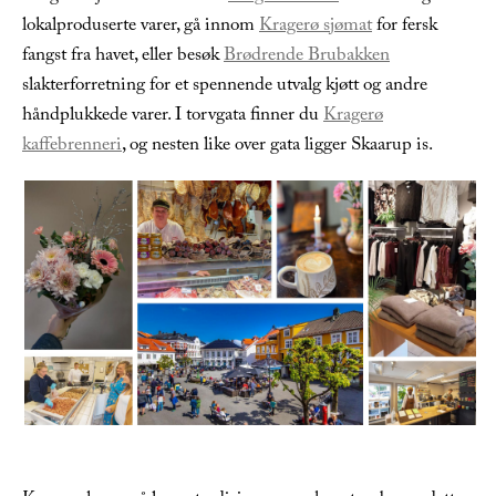
lokalproduserte varer, gå innom
Kragerø sjømat
for fersk
fangst fra havet, eller besøk
Brødrende Brubakken
slakterforretning for et spennende utvalg kjøtt og andre
håndplukkede varer. I torvgata finner du
Kragerø
kaffebrenneri
, og nesten like over gata ligger Skaarup is.