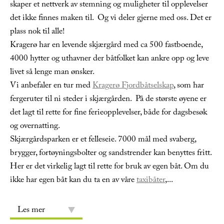
skaper et nettverk av stemning og muligheter til opplevelser
det ikke finnes maken til. Og vi deler gjerne med oss. Det er
plass nok til alle!
Kragerø har en levende skjærgård med ca 500 fastboende,
4000 hytter og uthavner der båtfolket kan ankre opp og leve
livet så lenge man ønsker.
Vi anbefaler en tur med
Kragerø Fjordbåtselskap
, som har
fergeruter til ni steder i skjærgården. På de største øyene er
det lagt til rette for fine ferieopplevelser, både for dagsbesøk
og overnatting.
Skjærgårdsparken er et felleseie. 7000 mål med svaberg,
brygger, fortøyningsbolter og sandstrender kan benyttes fritt.
Her er det virkelig lagt til rette for bruk av egen båt. Om du
ikke har egen båt kan du ta en av våre
taxibåter
,
...
Les mer