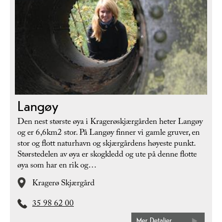
Langøy
Den nest største øya i Kragerøskjærgården heter Langøy
og er 6,6km2 stor. På Langøy finner vi gamle gruver, en
stor og flott naturhavn og skjærgårdens høyeste punkt.
Størstedelen av øya er skogkledd og ute på denne flotte
øya som har en rik og…
Kragerø Skjærgård
35 98 62 00
Mer Detaljer