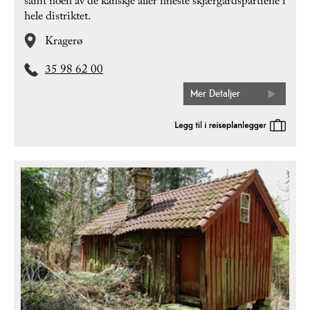
samt noen av de kanskje aller fineste skjærgårdspartiene i
hele distriktet.
Kragerø
35 98 62 00
Mer Detaljer