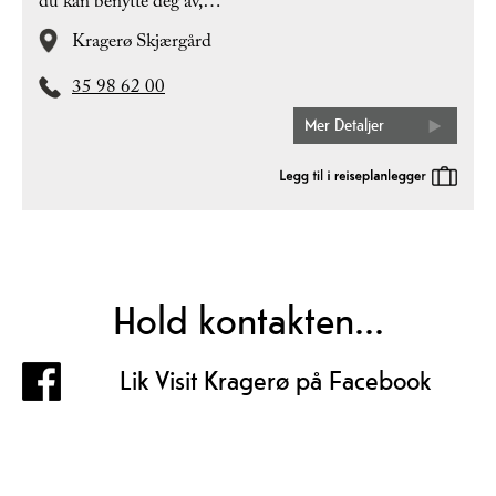
du kan benytte deg av,…
Kragerø Skjærgård
35 98 62 00
Mer Detaljer
Hold kontakten...
Lik Visit Kragerø på Facebook