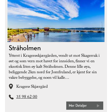
Stråholmen
Ytterst i Kragerøskjærgården, vendt ut mot Skagerrak i
øst og som vern mot havet for innsiden, finner vi en
eksotisk liten øy kalt Stråholmen. Denne lille øya,
beliggende 2km nord for Jomfruland, er kjent for sin
vakre bebyggelse, og noen vil kalle…
Kragerø Skjærgård
35 98 62 00
Mer Detaljer