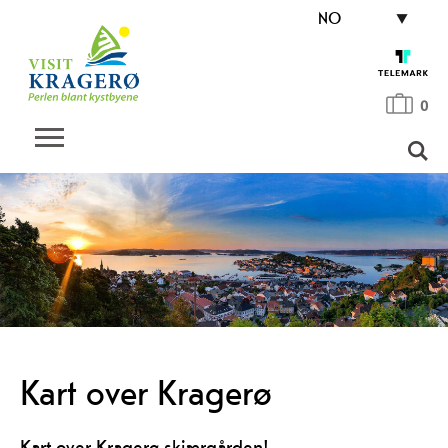
NO
0
Kart over Kragerø
Kart over Kragerø skjærgården!