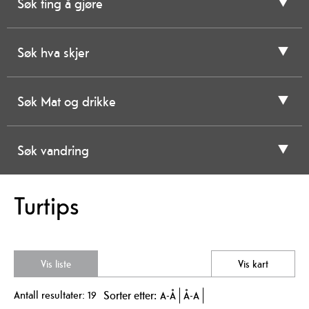
Søk ting å gjøre
Søk hva skjer
Søk Mat og drikke
Søk vandring
Turtips
Vis liste
Vis kart
Antall resultater:
19
Sorter etter:
A-Å
Å-A