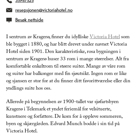
35987525
resepsjonen@victoriahotel.no
Besøk nettside
I sentrum av Kragerø, finner du idylliske
Victoria Hotel
som
ble bygget i 1880, og har blitt drevet under navnet Victoria
Hotel siden 1901. Den karakteristiske, rosa bygningen i
sentrum av Kragerø huser 33 rom i mange størrelser. Alt fra
komfortable enkeltrom til større suiter. Mange av våre rom
og suiter har balkonger med fin sjøutsikt. Ingen rom er like
og sjansen er stor for at du finner ditt favorittværelse eller din
yndlings suite hos oss.
Allerede på begynnelsen av 1900-tallet var sjøfartsbyen
Kragerø i Telemark et yndet feriemål for velsituerte,
kunstnere og forfattere. De kom for å oppleve sommeren,
byen og skjærgården. Edvard Munch bodde i sin tid på
Victoria Hotel.