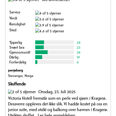
Service
Verdi
Renslighet
Sted
Ypperlig
24
Svært bra
23
Gjennomsnitt
34
Dårlig
19
Forferdelig
6
pevjeberg
Stavanger, Norge
Skuffende
Onsdag, 23. Juli 2025
Victoria Hotell fremstår som en perle ved sjøen i Kragerø.
Dessverre oppleves det ikke slik. Vi hadde kostet på oss en
junior suite, med utsikt og balkong over havnen i Kragerø.
Utsikten skuffet...
Les hele anmeldelsen