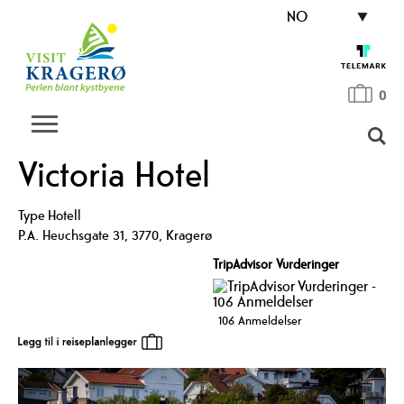
NO
0
Victoria Hotel
Type
Hotell
P.A. Heuchsgate 31
,
3770
,
Kragerø
TripAdvisor Vurderinger
106 Anmeldelser