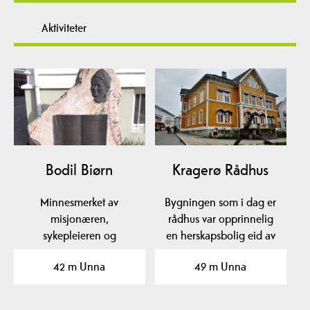
Aktiviteter
Bodil Biørn
Kragerø Rådhus
Minnesmerket av
Bygningen som i dag er
misjonæren,
rådhus var opprinnelig
sykepleieren og
en herskapsbolig eid av
jordmoren Bodil
familien Biørn, og…
42 m Unna
49 m Unna
Catharina Biørn…