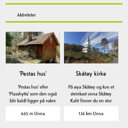
Aktiviteter
'Pestas hus'
Skåtøy kirke
'Pestas hus' eller
På øya Skåtøy og kun et
'Plasshytta' som den også
steinkast unna Skåtøy
blir kaldt ligger på vakre
Kafé finner du en stor
Skåtøy, bare 10…
flott kirke som har…
665 m Unna
1.16 km Unna