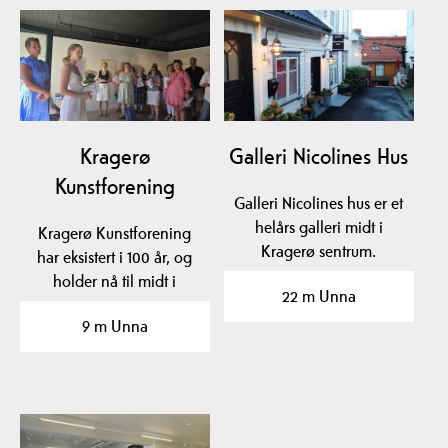
Kragerø
Galleri Nicolines Hus
Kunstforening
Galleri Nicolines hus er et
helårs galleri midt i
Kragerø Kunstforening
Kragerø sentrum.
har eksistert i 100 år, og
Galleriet har fra…
holder nå til midt i
22 m Unna
Kragerø sentrum i P…
9 m Unna