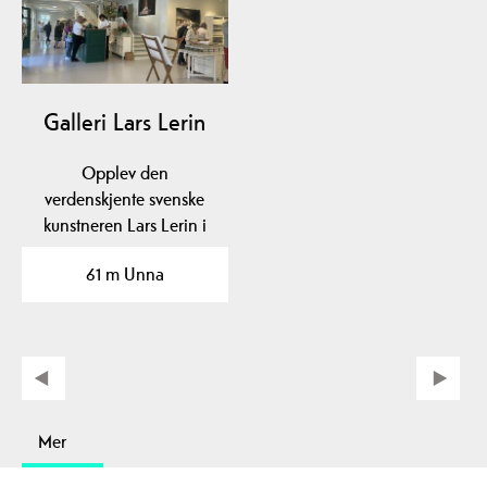
Galleri Lars Lerin
Opplev den
verdenskjente svenske
kunstneren Lars Lerin i
småbyen Kragerø!
61 m Unna
Mer