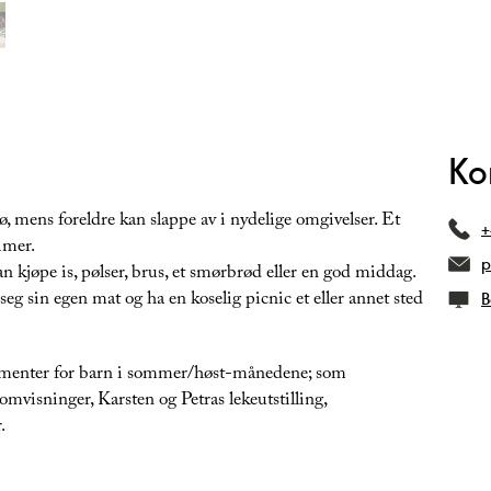
Ko
jø, mens foreldre kan slappe av i nydelige omgivelser. Et
+
timer.
p
an kjøpe is, pølser, brus, et smørbrød eller en god middag.
seg sin egen mat og ha en koselig picnic et eller annet sted
B
enter for barn i sommer/høst-månedene; som
omvisninger, Karsten og Petras lekeutstilling,
.