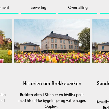
ement
Servering
Overnatting
Historien om Brekkeparken
Søndr
elig
Brekkeparken i Skien er en idyllisk perle
med
med historiske bygninger og vakre hager.
Hovedby
Opplev…
Bre