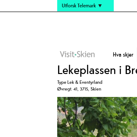
Utforsk Telemark
Hva skjer
Lekeplassen i B
Type
Lek & Eventyrland
Øvregt. 41
,
3715
,
Skien