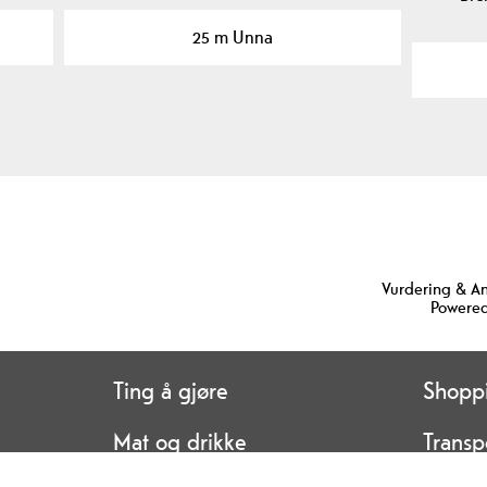
25 m Unna
Vurdering & A
Powered
Ting å gjøre
Shopp
Mat og drikke
Transp