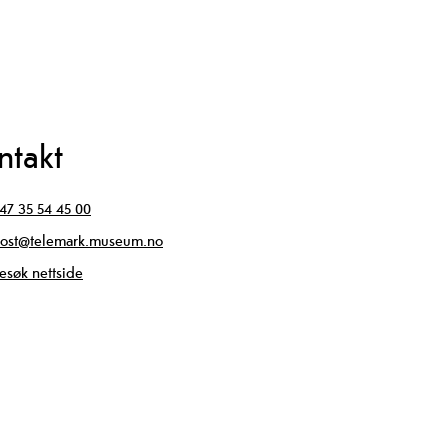
ntakt
47 35 54 45 00
ost@telemark.museum.no
esøk nettside