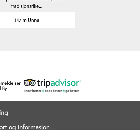
tradisjonsrike…
147 m Unna
nmeldelser
 By
ing
ort og informasjon