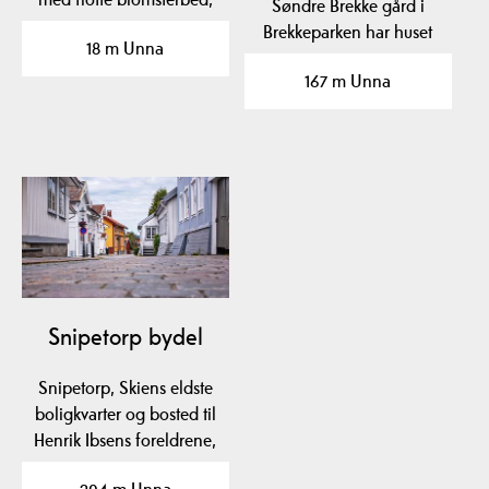
Søndre Brekke gård i
og med masse historie…
Brekkeparken har huset
18 m Unna
flere, fine tradisjonsrike…
167 m Unna
Snipetorp bydel
Snipetorp, Skiens eldste
boligkvarter og bosted til
Henrik Ibsens foreldrene,
overlevde…
204 m Unna