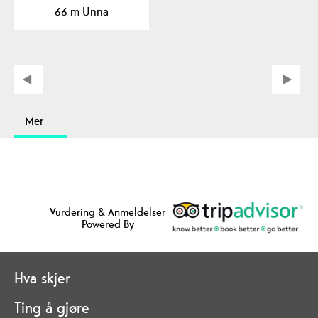
66 m Unna
som bor i…
Mer
Vurdering & Anmeldelser
Powered By
Hva skjer
Ting å gjøre