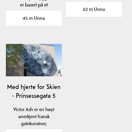
har et bredt utvalg…
er basert på et
62 m Unna
originalfoto fra…
45 m Unna
Med hjerte for Skien
- Prinsessegata 5
Victor Ash er en høyt
anerkjent fransk
gatekunstner,
opprinnelig fra Portugal,